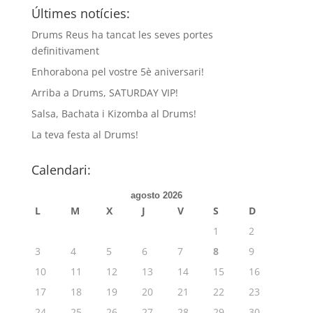
Últimes notícies:
Drums Reus ha tancat les seves portes
definitivament
Enhorabona pel vostre 5è aniversari!
Arriba a Drums, SATURDAY VIP!
Salsa, Bachata i Kizomba al Drums!
La teva festa al Drums!
Calendari:
agosto 2026
L
M
X
J
V
S
D
1
2
3
4
5
6
7
8
9
10
11
12
13
14
15
16
17
18
19
20
21
22
23
24
25
26
27
28
29
30