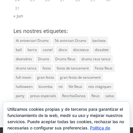
31
« Jun
Les nostres etiquetes:
4t aniversari Drums
5è anivrsari Drums
bachata
ball
barra
coctel
disco
discoteca
dissabte
divendres
Drums
Drums Reus
drums reus tanca
drums tanca
festa
festa de tancament
Festa Reus
full moon
gran festa
gran festa de tancament
halloween
kizomba
nit
Nit Reus
nits màgiques
party
preus especials
RecchiaDanza
Reus
salsa
saturday
vip
Utilizamos cookies propias y de terceros para garantizar el
funcionamiento de la web, medir su uso y mejorar nuestros
servicios. Puede aceptar todas las cookies, rechazar las no
necesarias o configurar sus preferencias.
Política de