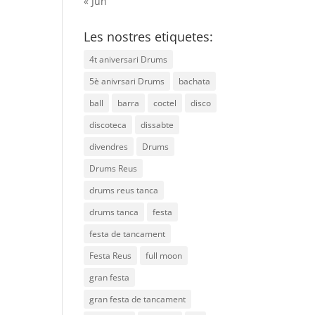
« Jun
Les nostres etiquetes:
4t aniversari Drums
5è anivrsari Drums
bachata
ball
barra
coctel
disco
discoteca
dissabte
divendres
Drums
Drums Reus
drums reus tanca
drums tanca
festa
festa de tancament
Festa Reus
full moon
gran festa
gran festa de tancament