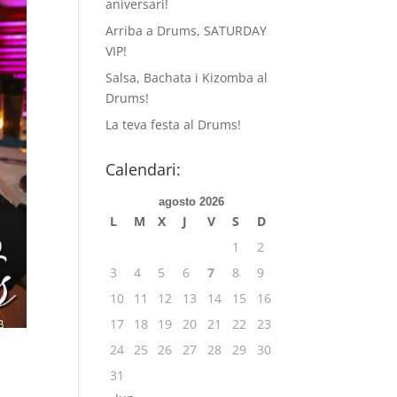
aniversari!
Arriba a Drums, SATURDAY
VIP!
Salsa, Bachata i Kizomba al
Drums!
La teva festa al Drums!
Calendari:
agosto 2026
L
M
X
J
V
S
D
1
2
3
4
5
6
7
8
9
10
11
12
13
14
15
16
17
18
19
20
21
22
23
24
25
26
27
28
29
30
31