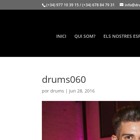
(+34) 977 10 39 15 / (+34) 678 84 79 31
info@dr
INICI
QUI SOM?
ELS NOSTRES ES
drums060
por
drums
|
Jun 28, 2016