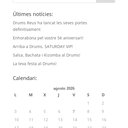
Últimes notícies:
Drums Reus ha tancat les seves portes
definitivament
Enhorabona pel vostre 5è aniversari!
Arriba a Drums, SATURDAY VIP!
Salsa, Bachata i Kizomba al Drums!
La teva festa al Drums!
Calendari:
agosto 2026
L
M
X
J
V
S
D
1
2
3
4
5
6
7
8
9
10
11
12
13
14
15
16
17
18
19
20
21
22
23