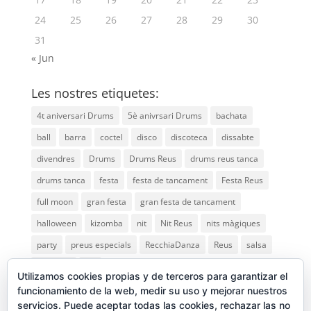
24
25
26
27
28
29
30
31
« Jun
Les nostres etiquetes:
4t aniversari Drums
5è anivrsari Drums
bachata
ball
barra
coctel
disco
discoteca
dissabte
divendres
Drums
Drums Reus
drums reus tanca
drums tanca
festa
festa de tancament
Festa Reus
full moon
gran festa
gran festa de tancament
halloween
kizomba
nit
Nit Reus
nits màgiques
party
preus especials
RecchiaDanza
Reus
salsa
saturday
vip
Utilizamos cookies propias y de terceros para garantizar el
funcionamiento de la web, medir su uso y mejorar nuestros
servicios. Puede aceptar todas las cookies, rechazar las no