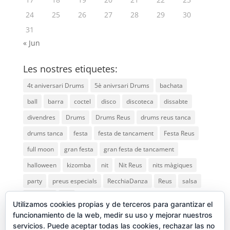
24
25
26
27
28
29
30
31
« Jun
Les nostres etiquetes:
4t aniversari Drums
5è anivrsari Drums
bachata
ball
barra
coctel
disco
discoteca
dissabte
divendres
Drums
Drums Reus
drums reus tanca
drums tanca
festa
festa de tancament
Festa Reus
full moon
gran festa
gran festa de tancament
halloween
kizomba
nit
Nit Reus
nits màgiques
party
preus especials
RecchiaDanza
Reus
salsa
saturday
vip
Utilizamos cookies propias y de terceros para garantizar el
funcionamiento de la web, medir su uso y mejorar nuestros
servicios. Puede aceptar todas las cookies, rechazar las no