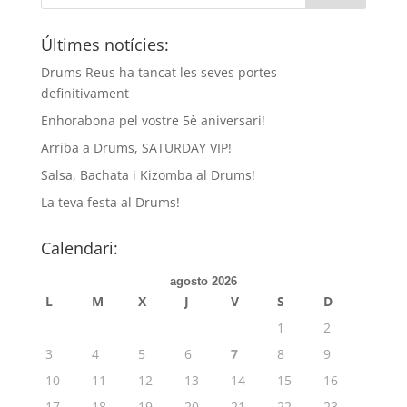
Últimes notícies:
Drums Reus ha tancat les seves portes
definitivament
Enhorabona pel vostre 5è aniversari!
Arriba a Drums, SATURDAY VIP!
Salsa, Bachata i Kizomba al Drums!
La teva festa al Drums!
Calendari:
agosto 2026
L
M
X
J
V
S
D
1
2
3
4
5
6
7
8
9
10
11
12
13
14
15
16
17
18
19
20
21
22
23