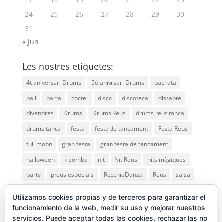
24
25
26
27
28
29
30
31
« Jun
Les nostres etiquetes:
4t aniversari Drums
5è anivrsari Drums
bachata
ball
barra
coctel
disco
discoteca
dissabte
divendres
Drums
Drums Reus
drums reus tanca
drums tanca
festa
festa de tancament
Festa Reus
full moon
gran festa
gran festa de tancament
halloween
kizomba
nit
Nit Reus
nits màgiques
party
preus especials
RecchiaDanza
Reus
salsa
saturday
vip
Utilizamos cookies propias y de terceros para garantizar el
funcionamiento de la web, medir su uso y mejorar nuestros
servicios. Puede aceptar todas las cookies, rechazar las no