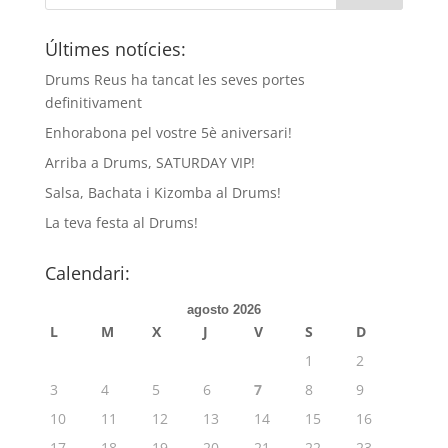
Últimes notícies:
Drums Reus ha tancat les seves portes
definitivament
Enhorabona pel vostre 5è aniversari!
Arriba a Drums, SATURDAY VIP!
Salsa, Bachata i Kizomba al Drums!
La teva festa al Drums!
Calendari:
agosto 2026
L
M
X
J
V
S
D
1
2
3
4
5
6
7
8
9
10
11
12
13
14
15
16
17
18
19
20
21
22
23