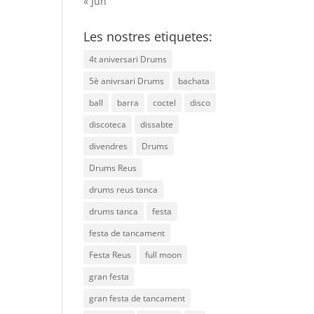
« Jun
Les nostres etiquetes:
4t aniversari Drums
5è anivrsari Drums
bachata
ball
barra
coctel
disco
discoteca
dissabte
divendres
Drums
Drums Reus
drums reus tanca
drums tanca
festa
festa de tancament
Festa Reus
full moon
gran festa
gran festa de tancament