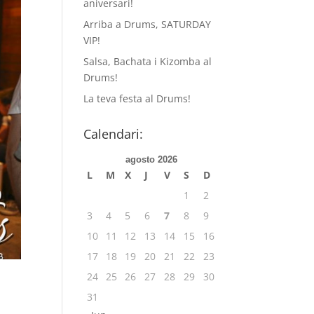
aniversari!
Arriba a Drums, SATURDAY
VIP!
Salsa, Bachata i Kizomba al
Drums!
La teva festa al Drums!
Calendari:
agosto 2026
L
M
X
J
V
S
D
1
2
3
4
5
6
7
8
9
10
11
12
13
14
15
16
17
18
19
20
21
22
23
24
25
26
27
28
29
30
31