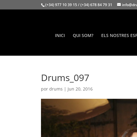
(+34) 977 10 39 15 / (+34) 678 84 79 31
info@dr
INICI
QUI SOM?
ELS NOSTRES ES
Drums_097
por
drums
|
Jun 20, 2016