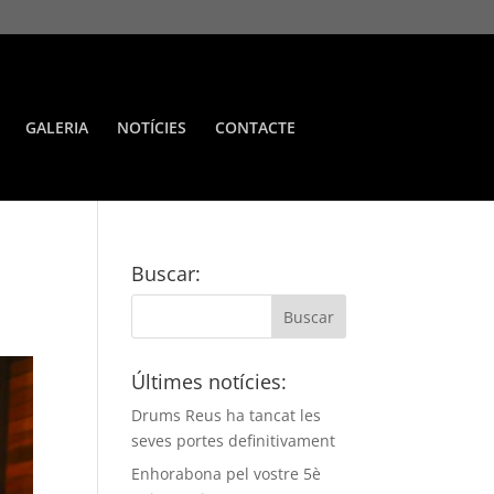
GALERIA
NOTÍCIES
CONTACTE
Buscar:
Últimes notícies:
Drums Reus ha tancat les
seves portes definitivament
Enhorabona pel vostre 5è