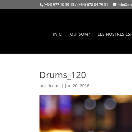
(+34) 977 10 39 15 / (+34) 678 84 79 31
info@dr
INICI
QUI SOM?
ELS NOSTRES ES
Drums_120
por
drums
|
Jun 20, 2016