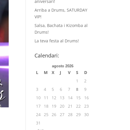
aniversari!
Arriba a Drums, SATURDAY
VIP!
Salsa, Bachata i Kizomba al
Drums!
La teva festa al Drums!
Calendari:
agosto 2026
L
M
X
J
V
S
D
1
2
3
4
5
6
7
8
9
10
11
12
13
14
15
16
17
18
19
20
21
22
23
24
25
26
27
28
29
30
31