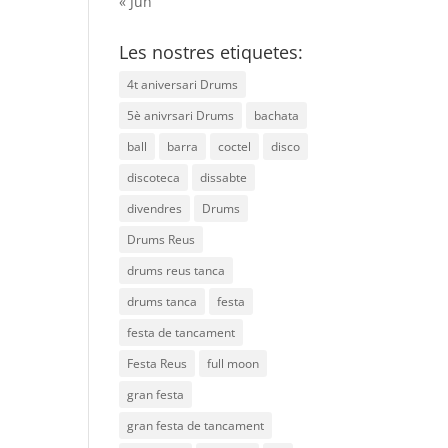
« Jun
Les nostres etiquetes:
4t aniversari Drums
5è anivrsari Drums
bachata
ball
barra
coctel
disco
discoteca
dissabte
divendres
Drums
Drums Reus
drums reus tanca
drums tanca
festa
festa de tancament
Festa Reus
full moon
gran festa
gran festa de tancament