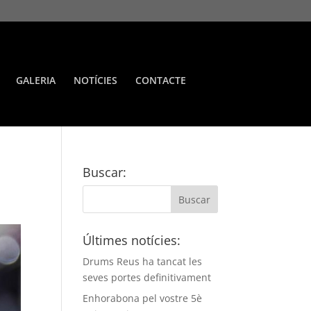
GALERIA
NOTÍCIES
CONTACTE
Buscar:
Últimes notícies:
Drums Reus ha tancat les
seves portes definitivament
Enhorabona pel vostre 5è