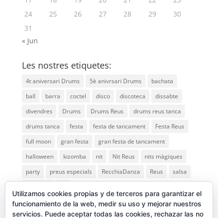
24
25
26
27
28
29
30
31
« Jun
Les nostres etiquetes:
4t aniversari Drums
5è anivrsari Drums
bachata
ball
barra
coctel
disco
discoteca
dissabte
divendres
Drums
Drums Reus
drums reus tanca
drums tanca
festa
festa de tancament
Festa Reus
full moon
gran festa
gran festa de tancament
halloween
kizomba
nit
Nit Reus
nits màgiques
party
preus especials
RecchiaDanza
Reus
salsa
saturday
vip
Utilizamos cookies propias y de terceros para garantizar el
funcionamiento de la web, medir su uso y mejorar nuestros
servicios. Puede aceptar todas las cookies, rechazar las no