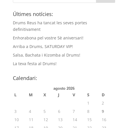
Últimes notícies:
Drums Reus ha tancat les seves portes
definitivament
Enhorabona pel vostre 5è aniversari!
Arriba a Drums, SATURDAY VIP!
Salsa, Bachata i Kizomba al Drums!
La teva festa al Drums!
Calendari:
agosto 2026
L
M
X
J
V
S
D
1
2
3
4
5
6
7
8
9
10
11
12
13
14
15
16
17
18
19
20
21
22
23