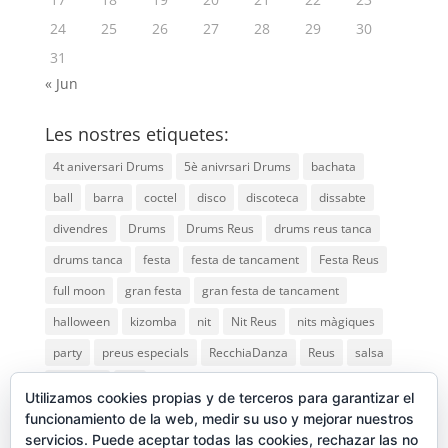
24
25
26
27
28
29
30
31
« Jun
Les nostres etiquetes:
4t aniversari Drums
5è anivrsari Drums
bachata
ball
barra
coctel
disco
discoteca
dissabte
divendres
Drums
Drums Reus
drums reus tanca
drums tanca
festa
festa de tancament
Festa Reus
full moon
gran festa
gran festa de tancament
halloween
kizomba
nit
Nit Reus
nits màgiques
party
preus especials
RecchiaDanza
Reus
salsa
saturday
vip
Utilizamos cookies propias y de terceros para garantizar el
funcionamiento de la web, medir su uso y mejorar nuestros
servicios. Puede aceptar todas las cookies, rechazar las no