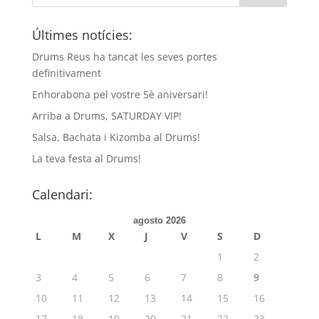
Últimes notícies:
Drums Reus ha tancat les seves portes
definitivament
Enhorabona pel vostre 5è aniversari!
Arriba a Drums, SATURDAY VIP!
Salsa, Bachata i Kizomba al Drums!
La teva festa al Drums!
Calendari:
agosto 2026
L
M
X
J
V
S
D
1
2
3
4
5
6
7
8
9
10
11
12
13
14
15
16
17
18
19
20
21
22
23