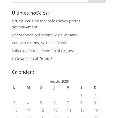
Últimes notícies:
Drums Reus ha tancat les seves portes
definitivament
Enhorabona pel vostre 5è aniversari!
Arriba a Drums, SATURDAY VIP!
Salsa, Bachata i Kizomba al Drums!
La teva festa al Drums!
Calendari:
agosto 2026
L
M
X
J
V
S
D
1
2
3
4
5
6
7
8
9
10
11
12
13
14
15
16
17
18
19
20
21
22
23