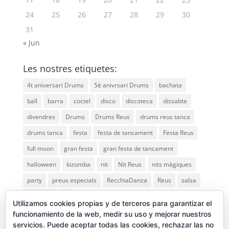
24
25
26
27
28
29
30
31
« Jun
Les nostres etiquetes:
4t aniversari Drums
5è anivrsari Drums
bachata
ball
barra
coctel
disco
discoteca
dissabte
divendres
Drums
Drums Reus
drums reus tanca
drums tanca
festa
festa de tancament
Festa Reus
full moon
gran festa
gran festa de tancament
halloween
kizomba
nit
Nit Reus
nits màgiques
party
preus especials
RecchiaDanza
Reus
salsa
saturday
vip
Utilizamos cookies propias y de terceros para garantizar el
funcionamiento de la web, medir su uso y mejorar nuestros
servicios. Puede aceptar todas las cookies, rechazar las no