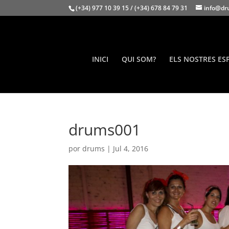
(+34) 977 10 39 15 / (+34) 678 84 79 31
info@dr
INICI
QUI SOM?
ELS NOSTRES ES
drums001
por
drums
|
Jul 4, 2016