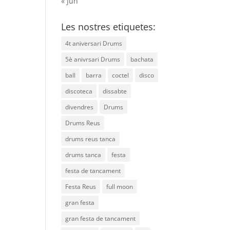
« Jun
Les nostres etiquetes:
4t aniversari Drums
5è anivrsari Drums
bachata
ball
barra
coctel
disco
discoteca
dissabte
divendres
Drums
Drums Reus
drums reus tanca
drums tanca
festa
festa de tancament
Festa Reus
full moon
gran festa
gran festa de tancament