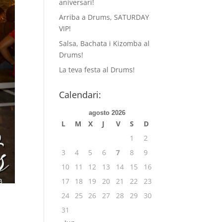
aniversari!
Arriba a Drums, SATURDAY
VIP!
Salsa, Bachata i Kizomba al
Drums!
La teva festa al Drums!
Calendari:
agosto 2026
L
M
X
J
V
S
D
1
2
3
4
5
6
7
8
9
10
11
12
13
14
15
16
17
18
19
20
21
22
23
24
25
26
27
28
29
30
31