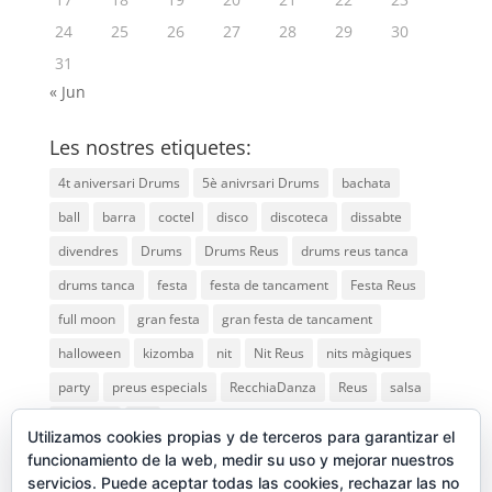
24
25
26
27
28
29
30
31
« Jun
Les nostres etiquetes:
4t aniversari Drums
5è anivrsari Drums
bachata
ball
barra
coctel
disco
discoteca
dissabte
divendres
Drums
Drums Reus
drums reus tanca
drums tanca
festa
festa de tancament
Festa Reus
full moon
gran festa
gran festa de tancament
halloween
kizomba
nit
Nit Reus
nits màgiques
party
preus especials
RecchiaDanza
Reus
salsa
saturday
vip
Utilizamos cookies propias y de terceros para garantizar el
funcionamiento de la web, medir su uso y mejorar nuestros
servicios. Puede aceptar todas las cookies, rechazar las no