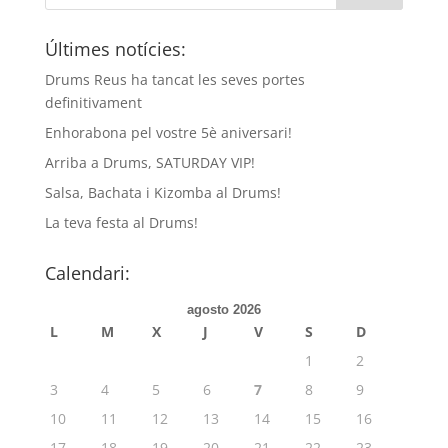
Últimes notícies:
Drums Reus ha tancat les seves portes
definitivament
Enhorabona pel vostre 5è aniversari!
Arriba a Drums, SATURDAY VIP!
Salsa, Bachata i Kizomba al Drums!
La teva festa al Drums!
Calendari:
agosto 2026
L
M
X
J
V
S
D
1
2
3
4
5
6
7
8
9
10
11
12
13
14
15
16
17
18
19
20
21
22
23