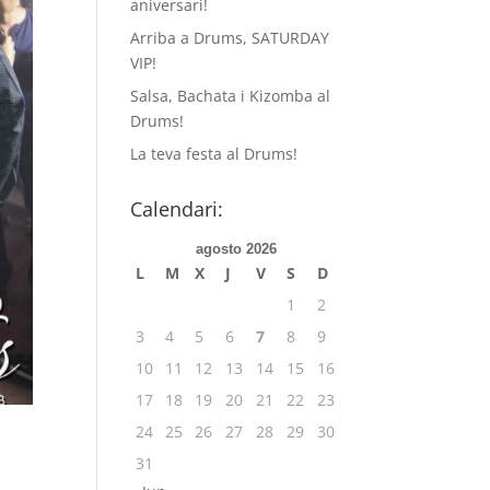
aniversari!
Arriba a Drums, SATURDAY
VIP!
Salsa, Bachata i Kizomba al
Drums!
La teva festa al Drums!
Calendari:
agosto 2026
L
M
X
J
V
S
D
1
2
3
4
5
6
7
8
9
10
11
12
13
14
15
16
17
18
19
20
21
22
23
24
25
26
27
28
29
30
31