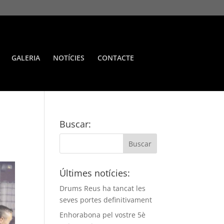
GALERIA
NOTÍCIES
CONTACTE
Buscar:
Últimes notícies:
Drums Reus ha tancat les
seves portes definitivament
Enhorabona pel vostre 5è