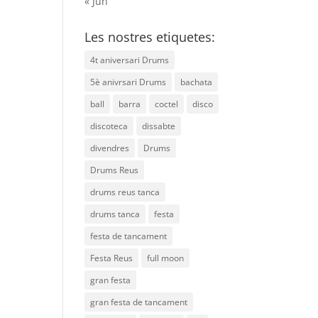
« Jun
Les nostres etiquetes:
4t aniversari Drums
5è anivrsari Drums
bachata
ball
barra
coctel
disco
discoteca
dissabte
divendres
Drums
Drums Reus
drums reus tanca
drums tanca
festa
festa de tancament
Festa Reus
full moon
gran festa
gran festa de tancament