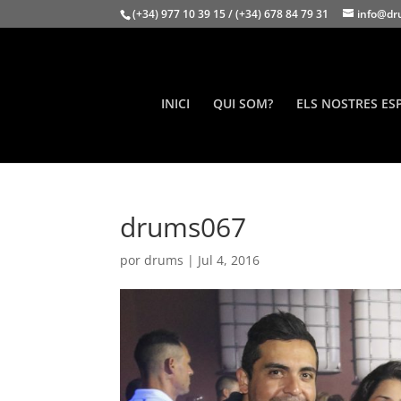
(+34) 977 10 39 15 / (+34) 678 84 79 31
info@dr
INICI
QUI SOM?
ELS NOSTRES ES
drums067
por
drums
|
Jul 4, 2016