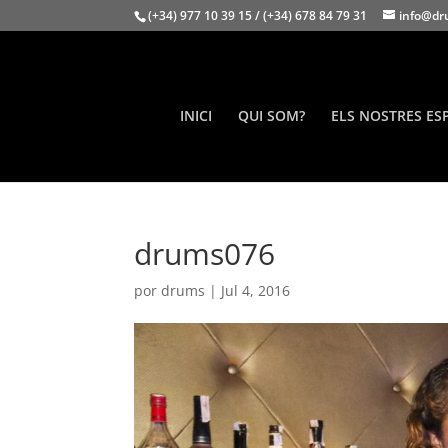
(+34) 977 10 39 15 / (+34) 678 84 79 31
info@dr
INICI
QUI SOM?
ELS NOSTRES ES
drums076
por
drums
|
Jul 4, 2016