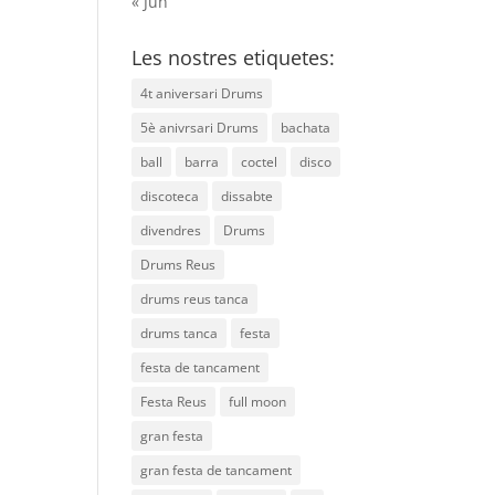
« Jun
Les nostres etiquetes:
4t aniversari Drums
5è anivrsari Drums
bachata
ball
barra
coctel
disco
discoteca
dissabte
divendres
Drums
Drums Reus
drums reus tanca
drums tanca
festa
festa de tancament
Festa Reus
full moon
gran festa
gran festa de tancament