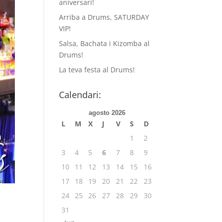
aniversari!
Arriba a Drums, SATURDAY
VIP!
Salsa, Bachata i Kizomba al
Drums!
La teva festa al Drums!
Calendari:
agosto 2026
L
M
X
J
V
S
D
1
2
3
4
5
6
7
8
9
10
11
12
13
14
15
16
17
18
19
20
21
22
23
24
25
26
27
28
29
30
31