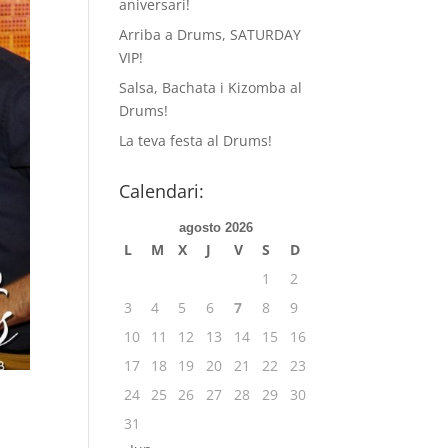
aniversari!
Arriba a Drums, SATURDAY
VIP!
Salsa, Bachata i Kizomba al
Drums!
La teva festa al Drums!
Calendari:
agosto 2026
L
M
X
J
V
S
D
1
2
3
4
5
6
7
8
9
10
11
12
13
14
15
16
17
18
19
20
21
22
23
24
25
26
27
28
29
30
31