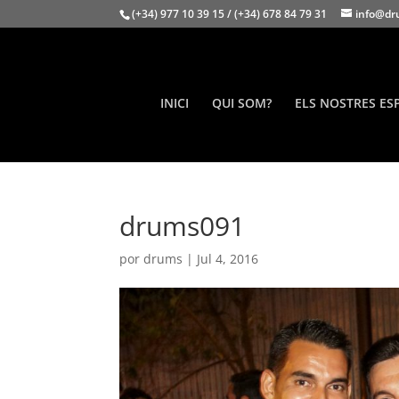
(+34) 977 10 39 15 / (+34) 678 84 79 31
info@dr
INICI
QUI SOM?
ELS NOSTRES ES
drums091
por
drums
|
Jul 4, 2016