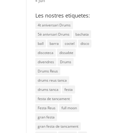
« Jun
Les nostres etiquetes:
4t aniversari Drums
5è anivrsari Drums
bachata
ball
barra
coctel
disco
discoteca
dissabte
divendres
Drums
Drums Reus
drums reus tanca
drums tanca
festa
festa de tancament
Festa Reus
full moon
gran festa
gran festa de tancament