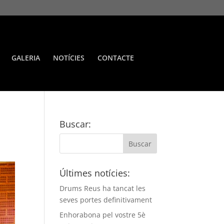
GALERIA
NOTÍCIES
CONTACTE
Buscar:
Últimes notícies:
Drums Reus ha tancat les
seves portes definitivament
Enhorabona pel vostre 5è