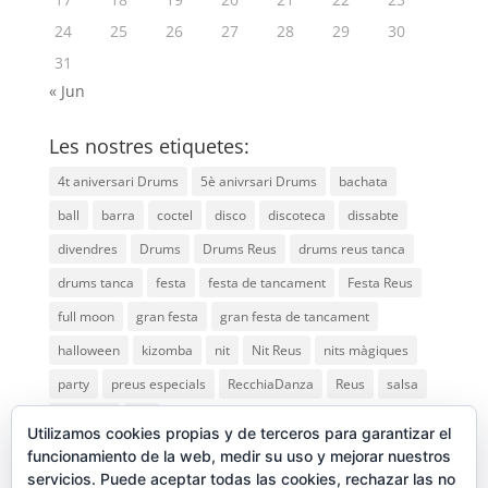
24
25
26
27
28
29
30
31
« Jun
Les nostres etiquetes:
4t aniversari Drums
5è anivrsari Drums
bachata
ball
barra
coctel
disco
discoteca
dissabte
divendres
Drums
Drums Reus
drums reus tanca
drums tanca
festa
festa de tancament
Festa Reus
full moon
gran festa
gran festa de tancament
halloween
kizomba
nit
Nit Reus
nits màgiques
party
preus especials
RecchiaDanza
Reus
salsa
saturday
vip
Utilizamos cookies propias y de terceros para garantizar el
funcionamiento de la web, medir su uso y mejorar nuestros
servicios. Puede aceptar todas las cookies, rechazar las no