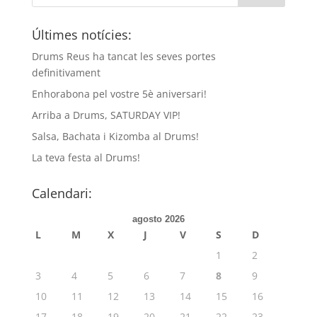
Últimes notícies:
Drums Reus ha tancat les seves portes
definitivament
Enhorabona pel vostre 5è aniversari!
Arriba a Drums, SATURDAY VIP!
Salsa, Bachata i Kizomba al Drums!
La teva festa al Drums!
Calendari:
agosto 2026
L
M
X
J
V
S
D
1
2
3
4
5
6
7
8
9
10
11
12
13
14
15
16
17
18
19
20
21
22
23