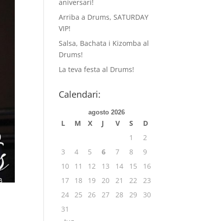
aniversari!
Arriba a Drums, SATURDAY
VIP!
Salsa, Bachata i Kizomba al
Drums!
La teva festa al Drums!
Calendari:
agosto 2026
L
M
X
J
V
S
D
1
2
3
4
5
6
7
8
9
10
11
12
13
14
15
16
17
18
19
20
21
22
23
24
25
26
27
28
29
30
31