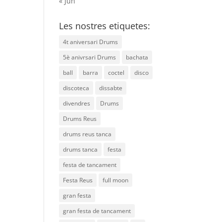
« Jun
Les nostres etiquetes:
4t aniversari Drums
5è anivrsari Drums
bachata
ball
barra
coctel
disco
discoteca
dissabte
divendres
Drums
Drums Reus
drums reus tanca
drums tanca
festa
festa de tancament
Festa Reus
full moon
gran festa
gran festa de tancament