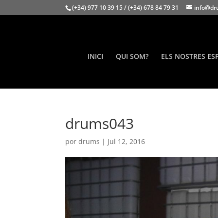
(+34) 977 10 39 15 / (+34) 678 84 79 31
info@dr
INICI
QUI SOM?
ELS NOSTRES ES
drums043
por
drums
|
Jul 12, 2016