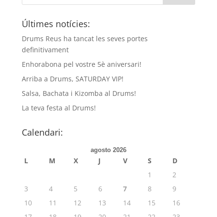
Últimes notícies:
Drums Reus ha tancat les seves portes
definitivament
Enhorabona pel vostre 5è aniversari!
Arriba a Drums, SATURDAY VIP!
Salsa, Bachata i Kizomba al Drums!
La teva festa al Drums!
Calendari:
agosto 2026
L
M
X
J
V
S
D
1
2
3
4
5
6
7
8
9
10
11
12
13
14
15
16
17
18
19
20
21
22
23