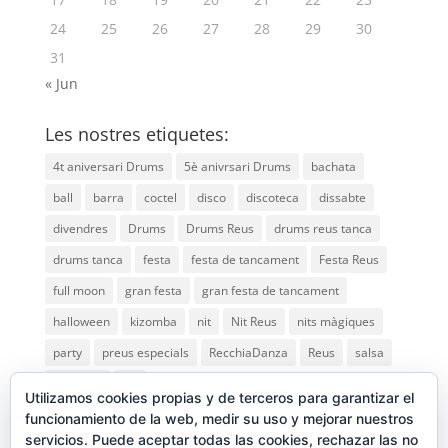
24
25
26
27
28
29
30
31
« Jun
Les nostres etiquetes:
4t aniversari Drums
5è anivrsari Drums
bachata
ball
barra
coctel
disco
discoteca
dissabte
divendres
Drums
Drums Reus
drums reus tanca
drums tanca
festa
festa de tancament
Festa Reus
full moon
gran festa
gran festa de tancament
halloween
kizomba
nit
Nit Reus
nits màgiques
party
preus especials
RecchiaDanza
Reus
salsa
saturday
vip
Utilizamos cookies propias y de terceros para garantizar el
funcionamiento de la web, medir su uso y mejorar nuestros
servicios. Puede aceptar todas las cookies, rechazar las no