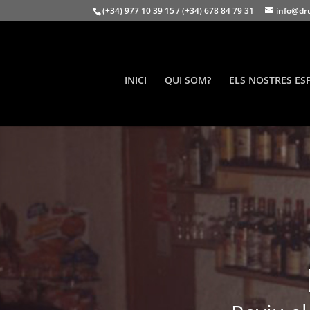
(+34) 977 10 39 15 / (+34) 678 84 79 31
info@dr
INICI
QUI SOM?
ELS NOSTRES ES