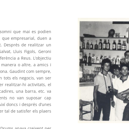
un somni que mai es podien
 que empresarial, duen a
at. Després de realitzar un
Salvat, Lluis Figols, Geroni
ferència a Reus. L’objectiu
a manera o altre, a amics i
stona. Gaudint com sempre,
n tots els negocis, van ser
realitzar-hi activitats, el
cadires, una barra, etc. va
ents no van suposar cap
Així doncs i després d’unes
tal de satisfer els plaers
 Drums anava creixent per