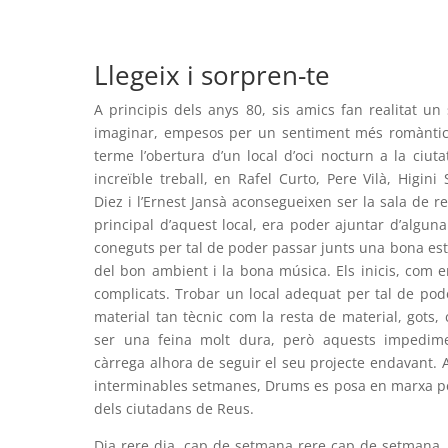
Llegeix i sorpren-te
A principis dels anys 80, sis amics fan realitat 
imaginar, empesos per un sentiment més romàntic
terme l’obertura d’un local d’oci nocturn a la ciut
increïble treball, en Rafel Curto, Pere Vilà, Higini 
Diez i l’Ernest Jansà aconsegueixen ser la sala de re
principal d’aquest local, era poder ajuntar d’algun
coneguts per tal de poder passar junts una bona e
del bon ambient i la bona música. Els inicis, com e
complicats. Trobar un local adequat per tal de poder 
material tan tècnic com la resta de material, gots, 
ser una feina molt dura, però aquests impedim
càrrega alhora de seguir el seu projecte endavant. 
interminables setmanes, Drums es posa en marxa per 
dels ciutadans de Reus.
Dia rere dia, cap de setmana rere cap de setmana,