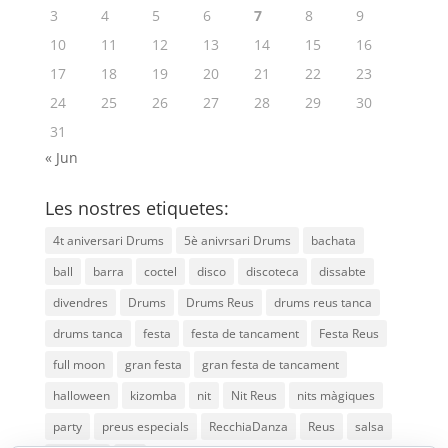
3
4
5
6
7
8
9
10
11
12
13
14
15
16
17
18
19
20
21
22
23
24
25
26
27
28
29
30
31
« Jun
Les nostres etiquetes:
4t aniversari Drums
5è anivrsari Drums
bachata
ball
barra
coctel
disco
discoteca
dissabte
divendres
Drums
Drums Reus
drums reus tanca
drums tanca
festa
festa de tancament
Festa Reus
full moon
gran festa
gran festa de tancament
halloween
kizomba
nit
Nit Reus
nits màgiques
party
preus especials
RecchiaDanza
Reus
salsa