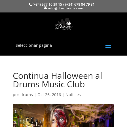
(+34) 977 10 39 15 / (+34) 678 84 79 31
info@drumsreus.com
Seleccionar página
Continua Halloween al
Drums Music Club
por
drums
|
Oct 26, 2016
|
Notícies