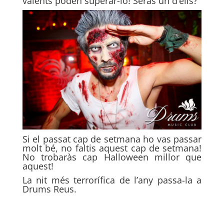
valents poden superar-lo! Seràs un d’ells?
Si el passat cap de setmana ho vas passar
molt bé, no faltis aquest cap de setmana!
No trobaràs cap Halloween millor que
aquest!
La nit més terrorífica de l’any passa-la a
Drums Reus.