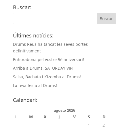
Buscar:
Últimes notícies:
Drums Reus ha tancat les seves portes
definitivament
Enhorabona pel vostre 5è aniversari!
Arriba a Drums, SATURDAY VIP!
Salsa, Bachata i Kizomba al Drums!
La teva festa al Drums!
Calendari:
agosto 2026
L
M
X
J
V
S
D
1
2