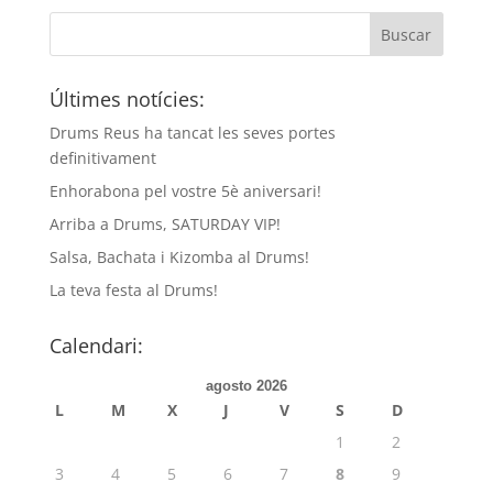
Últimes notícies:
Drums Reus ha tancat les seves portes
definitivament
Enhorabona pel vostre 5è aniversari!
Arriba a Drums, SATURDAY VIP!
Salsa, Bachata i Kizomba al Drums!
La teva festa al Drums!
Calendari:
agosto 2026
L
M
X
J
V
S
D
1
2
3
4
5
6
7
8
9