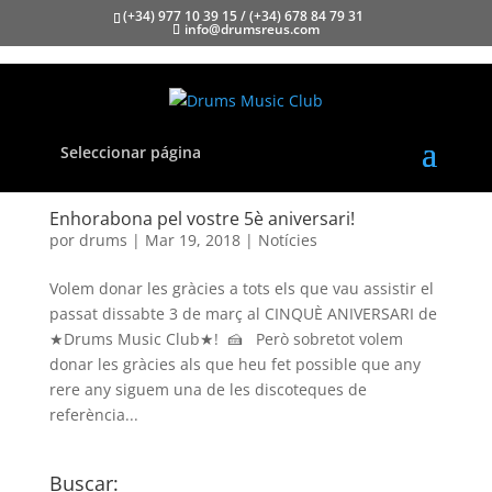
(+34) 977 10 39 15 / (+34) 678 84 79 31
info@drumsreus.com
Seleccionar página
Enhorabona pel vostre 5è aniversari!
por
drums
|
Mar 19, 2018
|
Notícies
Volem donar les gràcies a tots els que vau assistir el
passat dissabte 3 de març al CINQUÈ ANIVERSARI de
★Drums Music Club★! 🍰 Però sobretot volem
donar les gràcies als que heu fet possible que any
rere any siguem una de les discoteques de
referència...
Buscar: