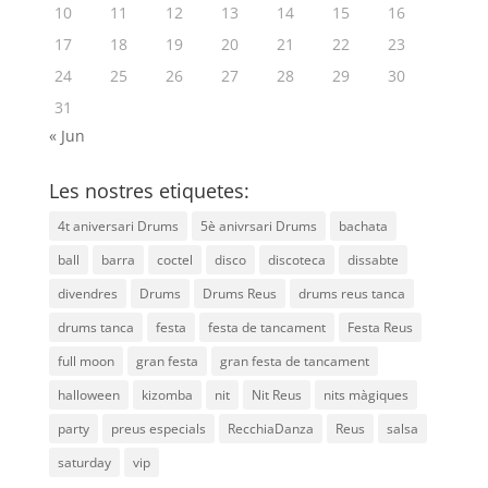
10
11
12
13
14
15
16
17
18
19
20
21
22
23
24
25
26
27
28
29
30
31
« Jun
Les nostres etiquetes:
4t aniversari Drums
5è anivrsari Drums
bachata
ball
barra
coctel
disco
discoteca
dissabte
divendres
Drums
Drums Reus
drums reus tanca
drums tanca
festa
festa de tancament
Festa Reus
full moon
gran festa
gran festa de tancament
halloween
kizomba
nit
Nit Reus
nits màgiques
party
preus especials
RecchiaDanza
Reus
salsa
saturday
vip