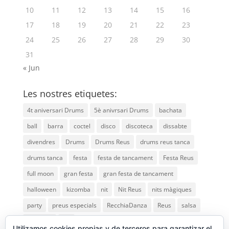
10
11
12
13
14
15
16
17
18
19
20
21
22
23
24
25
26
27
28
29
30
31
« Jun
Les nostres etiquetes:
4t aniversari Drums
5è anivrsari Drums
bachata
ball
barra
coctel
disco
discoteca
dissabte
divendres
Drums
Drums Reus
drums reus tanca
drums tanca
festa
festa de tancament
Festa Reus
full moon
gran festa
gran festa de tancament
halloween
kizomba
nit
Nit Reus
nits màgiques
party
preus especials
RecchiaDanza
Reus
salsa
saturday
vip
Utilizamos cookies propias y de terceros para garantizar el