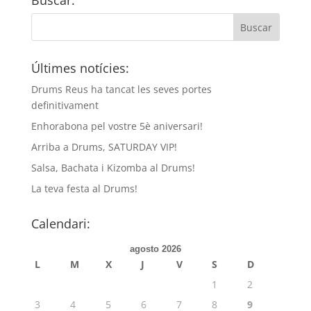
Buscar:
Últimes notícies:
Drums Reus ha tancat les seves portes
definitivament
Enhorabona pel vostre 5è aniversari!
Arriba a Drums, SATURDAY VIP!
Salsa, Bachata i Kizomba al Drums!
La teva festa al Drums!
Calendari:
agosto 2026
L
M
X
J
V
S
D
1
2
3
4
5
6
7
8
9