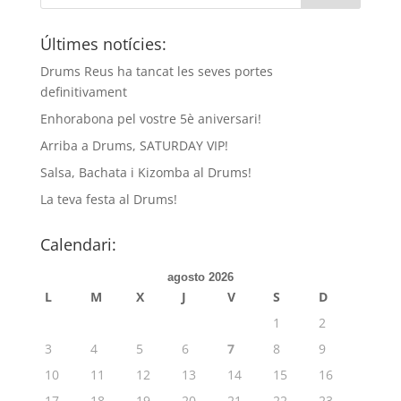
Últimes notícies:
Drums Reus ha tancat les seves portes
definitivament
Enhorabona pel vostre 5è aniversari!
Arriba a Drums, SATURDAY VIP!
Salsa, Bachata i Kizomba al Drums!
La teva festa al Drums!
Calendari:
agosto 2026
L
M
X
J
V
S
D
1
2
3
4
5
6
7
8
9
10
11
12
13
14
15
16
17
18
19
20
21
22
23