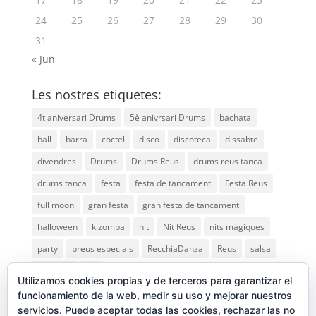
24
25
26
27
28
29
30
31
« Jun
Les nostres etiquetes:
4t aniversari Drums
5è anivrsari Drums
bachata
ball
barra
coctel
disco
discoteca
dissabte
divendres
Drums
Drums Reus
drums reus tanca
drums tanca
festa
festa de tancament
Festa Reus
full moon
gran festa
gran festa de tancament
halloween
kizomba
nit
Nit Reus
nits màgiques
party
preus especials
RecchiaDanza
Reus
salsa
saturday
vip
Utilizamos cookies propias y de terceros para garantizar el
funcionamiento de la web, medir su uso y mejorar nuestros
servicios. Puede aceptar todas las cookies, rechazar las no