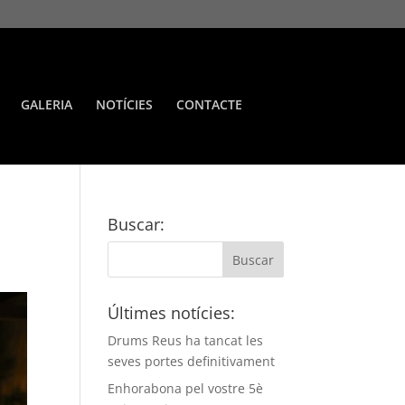
GALERIA
NOTÍCIES
CONTACTE
Buscar:
Últimes notícies:
Drums Reus ha tancat les
seves portes definitivament
Enhorabona pel vostre 5è