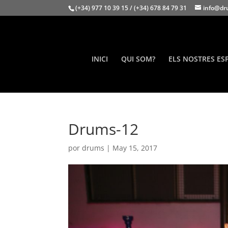
(+34) 977 10 39 15 / (+34) 678 84 79 31
info@dr
INICI
QUI SOM?
ELS NOSTRES ES
Drums-12
por
drums
|
May 15, 2017