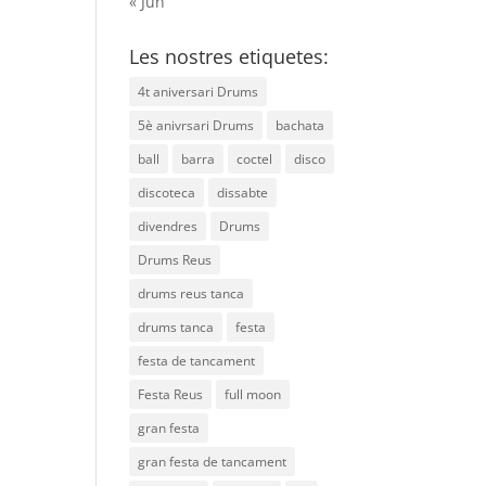
« Jun
Les nostres etiquetes:
4t aniversari Drums
5è anivrsari Drums
bachata
ball
barra
coctel
disco
discoteca
dissabte
divendres
Drums
Drums Reus
drums reus tanca
drums tanca
festa
festa de tancament
Festa Reus
full moon
gran festa
gran festa de tancament