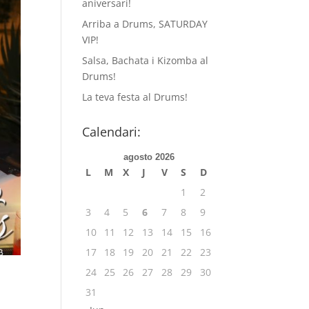
aniversari!
Arriba a Drums, SATURDAY
VIP!
Salsa, Bachata i Kizomba al
Drums!
La teva festa al Drums!
Calendari:
agosto 2026
L
M
X
J
V
S
D
1
2
3
4
5
6
7
8
9
10
11
12
13
14
15
16
17
18
19
20
21
22
23
24
25
26
27
28
29
30
31