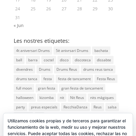
24
25
26
27
28
29
30
31
« Jun
Les nostres etiquetes:
4t aniversari Drums
5è anivrsari Drums
bachata
ball
barra
coctel
disco
discoteca
dissabte
divendres
Drums
Drums Reus
drums reus tanca
drums tanca
festa
festa de tancament
Festa Reus
full moon
gran festa
gran festa de tancament
halloween
kizomba
nit
Nit Reus
nits màgiques
party
preus especials
RecchiaDanza
Reus
salsa
saturday
vip
Utilizamos cookies propias y de terceros para garantizar el
funcionamiento de la web, medir su uso y mejorar nuestros
servicios. Puede aceptar todas las cookies, rechazar las no