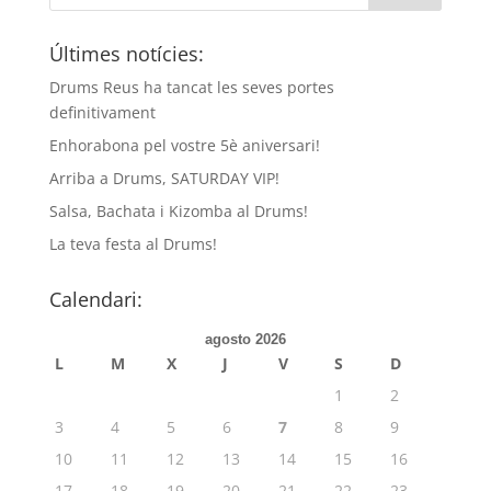
Últimes notícies:
Drums Reus ha tancat les seves portes
definitivament
Enhorabona pel vostre 5è aniversari!
Arriba a Drums, SATURDAY VIP!
Salsa, Bachata i Kizomba al Drums!
La teva festa al Drums!
Calendari:
agosto 2026
L
M
X
J
V
S
D
1
2
3
4
5
6
7
8
9
10
11
12
13
14
15
16
17
18
19
20
21
22
23