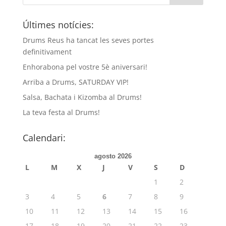
Últimes notícies:
Drums Reus ha tancat les seves portes
definitivament
Enhorabona pel vostre 5è aniversari!
Arriba a Drums, SATURDAY VIP!
Salsa, Bachata i Kizomba al Drums!
La teva festa al Drums!
Calendari:
agosto 2026
L
M
X
J
V
S
D
1
2
3
4
5
6
7
8
9
10
11
12
13
14
15
16
17
18
19
20
21
22
23