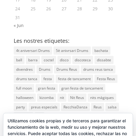
24
25
26
27
28
29
30
31
« Jun
Les nostres etiquetes:
4t aniversari Drums
5è anivrsari Drums
bachata
ball
barra
coctel
disco
discoteca
dissabte
divendres
Drums
Drums Reus
drums reus tanca
drums tanca
festa
festa de tancament
Festa Reus
full moon
gran festa
gran festa de tancament
halloween
kizomba
nit
Nit Reus
nits màgiques
party
preus especials
RecchiaDanza
Reus
salsa
saturday
vip
Utilizamos cookies propias y de terceros para garantizar el
funcionamiento de la web, medir su uso y mejorar nuestros
servicios. Puede aceptar todas las cookies, rechazar las no