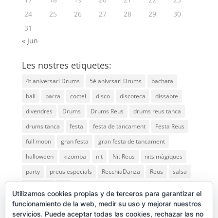
24
25
26
27
28
29
30
31
« Jun
Les nostres etiquetes:
4t aniversari Drums
5è anivrsari Drums
bachata
ball
barra
coctel
disco
discoteca
dissabte
divendres
Drums
Drums Reus
drums reus tanca
drums tanca
festa
festa de tancament
Festa Reus
full moon
gran festa
gran festa de tancament
halloween
kizomba
nit
Nit Reus
nits màgiques
party
preus especials
RecchiaDanza
Reus
salsa
saturday
vip
Utilizamos cookies propias y de terceros para garantizar el
funcionamiento de la web, medir su uso y mejorar nuestros
servicios. Puede aceptar todas las cookies, rechazar las no