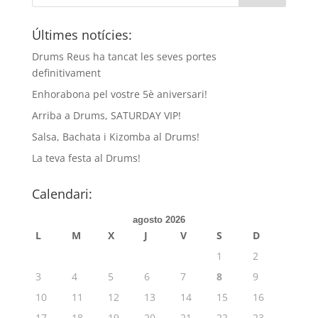
Últimes notícies:
Drums Reus ha tancat les seves portes
definitivament
Enhorabona pel vostre 5è aniversari!
Arriba a Drums, SATURDAY VIP!
Salsa, Bachata i Kizomba al Drums!
La teva festa al Drums!
Calendari:
agosto 2026
L
M
X
J
V
S
D
1
2
3
4
5
6
7
8
9
10
11
12
13
14
15
16
17
18
19
20
21
22
23