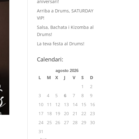
aniversari!
Arriba a Drums, SATURDAY
VIP!
Salsa, Bachata i Kizomba al
Drums!
La teva festa al Drums!
Calendari:
agosto 2026
L
M
X
J
V
S
D
1
2
3
4
5
6
7
8
9
10
11
12
13
14
15
16
17
18
19
20
21
22
23
24
25
26
27
28
29
30
31