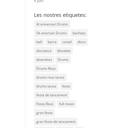
« Jun
Les nostres etiquetes:
4t aniversari Drums
5è anivrsari Drums
bachata
ball
barra
coctel
disco
discoteca
dissabte
divendres
Drums
Drums Reus
drums reus tanca
drums tanca
festa
festa de tancament
Festa Reus
full moon
gran festa
gran festa de tancament