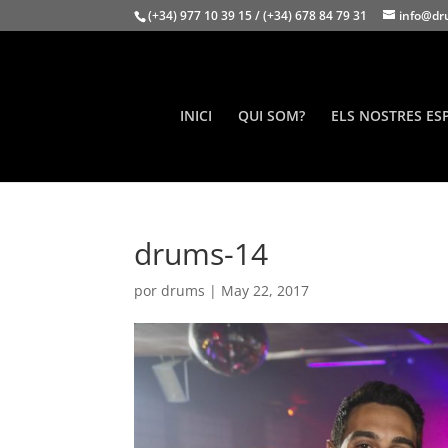
(+34) 977 10 39 15 / (+34) 678 84 79 31
info@dr
INICI
QUI SOM?
ELS NOSTRES ES
drums-14
por
drums
|
May 22, 2017