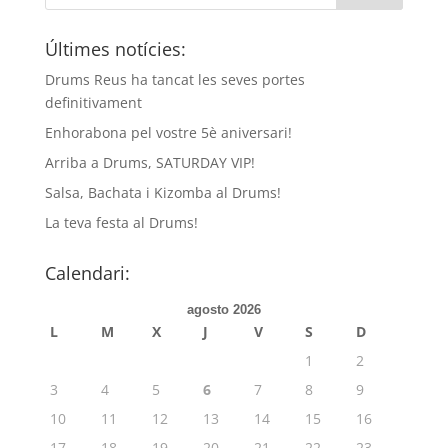
Últimes notícies:
Drums Reus ha tancat les seves portes
definitivament
Enhorabona pel vostre 5è aniversari!
Arriba a Drums, SATURDAY VIP!
Salsa, Bachata i Kizomba al Drums!
La teva festa al Drums!
Calendari:
agosto 2026
L
M
X
J
V
S
D
1
2
3
4
5
6
7
8
9
10
11
12
13
14
15
16
17
18
19
20
21
22
23