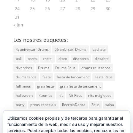
24
25
26
27
28
29
30
31
« Jun
Les nostres etiquetes:
4t aniversari Drums
5è anivrsari Drums
bachata
ball
barra
coctel
disco
discoteca
dissabte
divendres
Drums
Drums Reus
drums reus tanca
drums tanca
festa
festa de tancament
Festa Reus
full moon
gran festa
gran festa de tancament
halloween
kizomba
nit
Nit Reus
nits màgiques
party
preus especials
RecchiaDanza
Reus
salsa
saturday
vip
Utilizamos cookies propias y de terceros para garantizar el
funcionamiento de la web, medir su uso y mejorar nuestros
servicios. Puede aceptar todas las cookies, rechazar las no