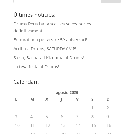
Últimes notícies:
Drums Reus ha tancat les seves portes
definitivament
Enhorabona pel vostre 5è aniversari!
Arriba a Drums, SATURDAY VIP!
Salsa, Bachata i Kizomba al Drums!
La teva festa al Drums!
Calendari:
agosto 2026
L
M
X
J
V
S
D
1
2
3
4
5
6
7
8
9
10
11
12
13
14
15
16
17
18
19
20
21
22
23