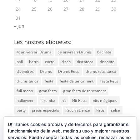
24
25
26
27
28
29
30
31
« Jun
Les nostres etiquetes:
4t aniversari Drums
5è anivrsari Drums
bachata
ball
barra
coctel
disco
discoteca
dissabte
divendres
Drums
Drums Reus
drums reus tanca
drums tanca
festa
festa de tancament
Festa Reus
full moon
gran festa
gran festa de tancament
halloween
kizomba
nit
Nit Reus
nits màgiques
party
preus especials
RecchiaDanza
Reus
salsa
saturday
vip
Utilizamos cookies propias y de terceros para garantizar el
funcionamiento de la web, medir su uso y mejorar nuestros
servicios. Puede aceptar todas las cookies, rechazar las no