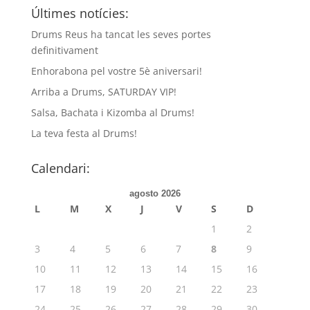
Últimes notícies:
Drums Reus ha tancat les seves portes
definitivament
Enhorabona pel vostre 5è aniversari!
Arriba a Drums, SATURDAY VIP!
Salsa, Bachata i Kizomba al Drums!
La teva festa al Drums!
Calendari:
agosto 2026
L
M
X
J
V
S
D
1
2
3
4
5
6
7
8
9
10
11
12
13
14
15
16
17
18
19
20
21
22
23
24
25
26
27
28
29
30