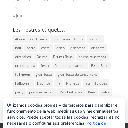
31
« Jun
Les nostres etiquetes:
4t aniversari Drums
5è anivrsari Drums
bachata
ball
barra
coctel
disco
discoteca
dissabte
divendres
Drums
Drums Reus
drums reus tanca
drums tanca
festa
festa de tancament
Festa Reus
full moon
gran festa
gran festa de tancament
halloween
kizomba
nit
Nit Reus
nits màgiques
party
preus especials
RecchiaDanza
Reus
salsa
saturday
vip
Utilizamos cookies propias y de terceros para garantizar el
funcionamiento de la web, medir su uso y mejorar nuestros
servicios. Puede aceptar todas las cookies, rechazar las no
necesarias o configurar sus preferencias.
Política de