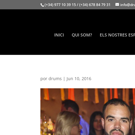
(+34) 977 10 39 15 / (+34) 678 84 79 31
info@dr
INICI
QUI SOM?
ELS NOSTRES ES
por
drums
|
Jun 10, 2016