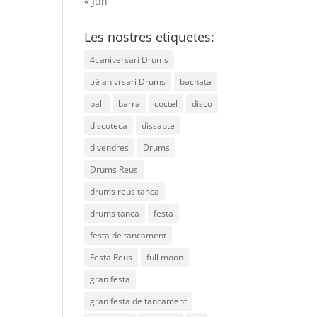
« Jun
Les nostres etiquetes:
4t aniversari Drums
5è anivrsari Drums
bachata
ball
barra
coctel
disco
discoteca
dissabte
divendres
Drums
Drums Reus
drums reus tanca
drums tanca
festa
festa de tancament
Festa Reus
full moon
gran festa
gran festa de tancament