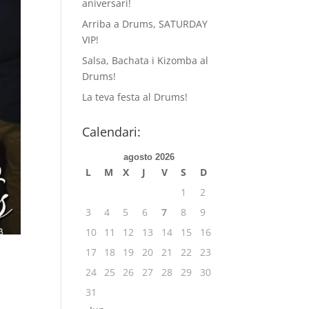
aniversari!
Arriba a Drums, SATURDAY
VIP!
Salsa, Bachata i Kizomba al
Drums!
La teva festa al Drums!
Calendari:
agosto 2026
L
M
X
J
V
S
D
1
2
3
4
5
6
7
8
9
10
11
12
13
14
15
16
17
18
19
20
21
22
23
24
25
26
27
28
29
30
31