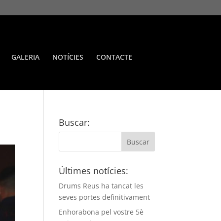
GALERIA
NOTÍCIES
CONTACTE
Buscar:
Últimes notícies:
Drums Reus ha tancat les
seves portes definitivament
Enhorabona pel vostre 5è