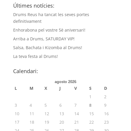
Últimes notícies:
Drums Reus ha tancat les seves portes
definitivament
Enhorabona pel vostre 5è aniversari!
Arriba a Drums, SATURDAY VIP!
Salsa, Bachata i Kizomba al Drums!
La teva festa al Drums!
Calendari:
agosto 2026
L
M
X
J
V
S
D
1
2
3
4
5
6
7
8
9
10
11
12
13
14
15
16
17
18
19
20
21
22
23
24
25
26
27
28
29
30