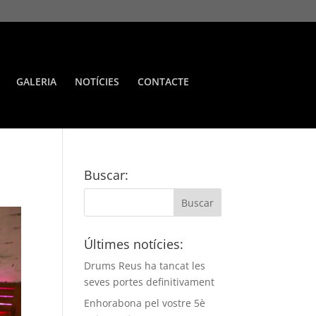
GALERIA
NOTÍCIES
CONTACTE
Buscar:
Últimes notícies:
Drums Reus ha tancat les
seves portes definitivament
Enhorabona pel vostre 5è