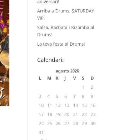
aniversari!
Arriba a Drums, SATURDAY
VIP!
Salsa, Bachata i Kizomba al
Drums!
La teva festa al Drums!
Calendari:
agosto 2026
L
M
X
J
V
S
D
1
2
3
4
5
6
7
8
9
10
11
12
13
14
15
16
17
18
19
20
21
22
23
24
25
26
27
28
29
30
31