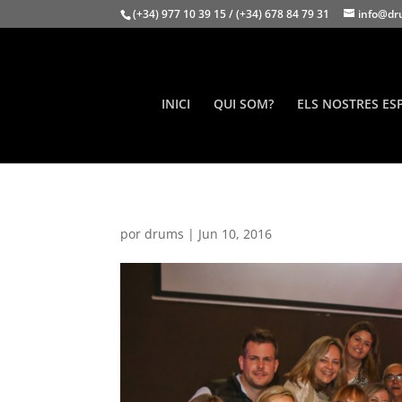
(+34) 977 10 39 15 / (+34) 678 84 79 31
info@dr
INICI
QUI SOM?
ELS NOSTRES ES
por
drums
|
Jun 10, 2016