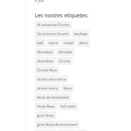
« Jun
Les nostres etiquetes:
4t aniversari Drums
5è anivrsari Drums
bachata
ball
barra
coctel
disco
discoteca
dissabte
divendres
Drums
Drums Reus
drums reus tanca
drums tanca
festa
festa de tancament
Festa Reus
full moon
gran festa
gran festa de tancament