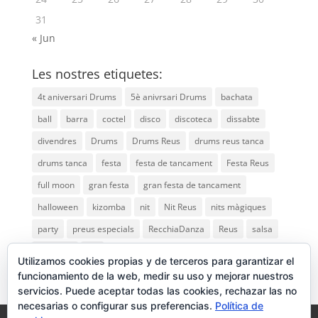
31
« Jun
Les nostres etiquetes:
4t aniversari Drums
5è anivrsari Drums
bachata
ball
barra
coctel
disco
discoteca
dissabte
divendres
Drums
Drums Reus
drums reus tanca
drums tanca
festa
festa de tancament
Festa Reus
full moon
gran festa
gran festa de tancament
halloween
kizomba
nit
Nit Reus
nits màgiques
party
preus especials
RecchiaDanza
Reus
salsa
saturday
vip
Utilizamos cookies propias y de terceros para garantizar el
funcionamiento de la web, medir su uso y mejorar nuestros
servicios. Puede aceptar todas las cookies, rechazar las no
necesarias o configurar sus preferencias.
Política de