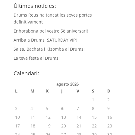
Últimes notícies:
Drums Reus ha tancat les seves portes
definitivament
Enhorabona pel vostre 5è aniversari!
Arriba a Drums, SATURDAY VIP!
Salsa, Bachata i Kizomba al Drums!
La teva festa al Drums!
Calendari:
agosto 2026
L
M
X
J
V
S
D
1
2
3
4
5
6
7
8
9
10
11
12
13
14
15
16
17
18
19
20
21
22
23
24
25
26
27
28
29
30