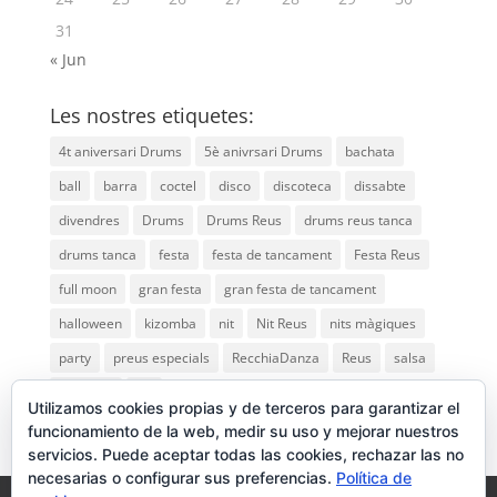
31
« Jun
Les nostres etiquetes:
4t aniversari Drums
5è anivrsari Drums
bachata
ball
barra
coctel
disco
discoteca
dissabte
divendres
Drums
Drums Reus
drums reus tanca
drums tanca
festa
festa de tancament
Festa Reus
full moon
gran festa
gran festa de tancament
halloween
kizomba
nit
Nit Reus
nits màgiques
party
preus especials
RecchiaDanza
Reus
salsa
saturday
vip
Utilizamos cookies propias y de terceros para garantizar el
funcionamiento de la web, medir su uso y mejorar nuestros
servicios. Puede aceptar todas las cookies, rechazar las no
necesarias o configurar sus preferencias.
Política de