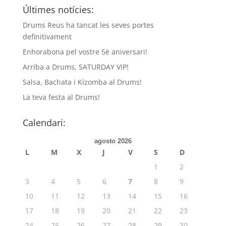
Últimes notícies:
Drums Reus ha tancat les seves portes
definitivament
Enhorabona pel vostre 5è aniversari!
Arriba a Drums, SATURDAY VIP!
Salsa, Bachata i Kizomba al Drums!
La teva festa al Drums!
Calendari:
agosto 2026
L
M
X
J
V
S
D
1
2
3
4
5
6
7
8
9
10
11
12
13
14
15
16
17
18
19
20
21
22
23
24
25
26
27
28
29
30