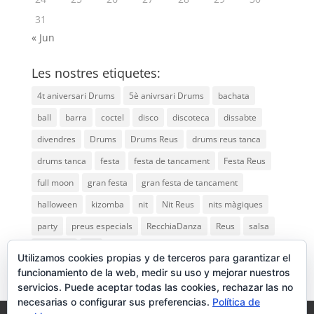
31
« Jun
Les nostres etiquetes:
4t aniversari Drums
5è anivrsari Drums
bachata
ball
barra
coctel
disco
discoteca
dissabte
divendres
Drums
Drums Reus
drums reus tanca
drums tanca
festa
festa de tancament
Festa Reus
full moon
gran festa
gran festa de tancament
halloween
kizomba
nit
Nit Reus
nits màgiques
party
preus especials
RecchiaDanza
Reus
salsa
saturday
vip
Utilizamos cookies propias y de terceros para garantizar el
funcionamiento de la web, medir su uso y mejorar nuestros
servicios. Puede aceptar todas las cookies, rechazar las no
necesarias o configurar sus preferencias.
Política de