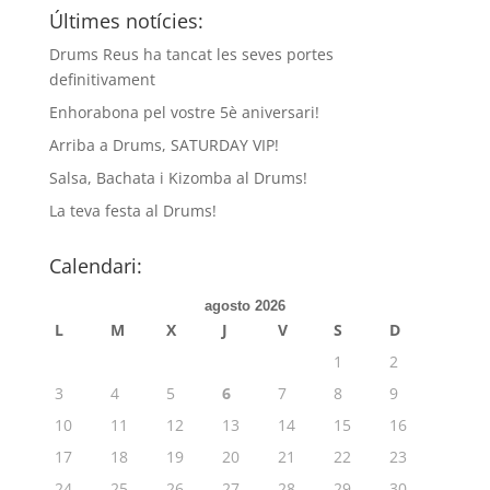
Últimes notícies:
Drums Reus ha tancat les seves portes
definitivament
Enhorabona pel vostre 5è aniversari!
Arriba a Drums, SATURDAY VIP!
Salsa, Bachata i Kizomba al Drums!
La teva festa al Drums!
Calendari:
agosto 2026
L
M
X
J
V
S
D
1
2
3
4
5
6
7
8
9
10
11
12
13
14
15
16
17
18
19
20
21
22
23
24
25
26
27
28
29
30