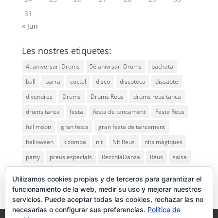
31
« Jun
Les nostres etiquetes:
4t aniversari Drums
5è anivrsari Drums
bachata
ball
barra
coctel
disco
discoteca
dissabte
divendres
Drums
Drums Reus
drums reus tanca
drums tanca
festa
festa de tancament
Festa Reus
full moon
gran festa
gran festa de tancament
halloween
kizomba
nit
Nit Reus
nits màgiques
party
preus especials
RecchiaDanza
Reus
salsa
saturday
vip
Utilizamos cookies propias y de terceros para garantizar el
funcionamiento de la web, medir su uso y mejorar nuestros
servicios. Puede aceptar todas las cookies, rechazar las no
necesarias o configurar sus preferencias.
Política de