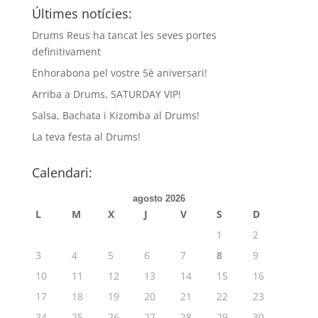
Últimes notícies:
Drums Reus ha tancat les seves portes
definitivament
Enhorabona pel vostre 5è aniversari!
Arriba a Drums, SATURDAY VIP!
Salsa, Bachata i Kizomba al Drums!
La teva festa al Drums!
Calendari:
agosto 2026
L
M
X
J
V
S
D
1
2
3
4
5
6
7
8
9
10
11
12
13
14
15
16
17
18
19
20
21
22
23
24
25
26
27
28
29
30