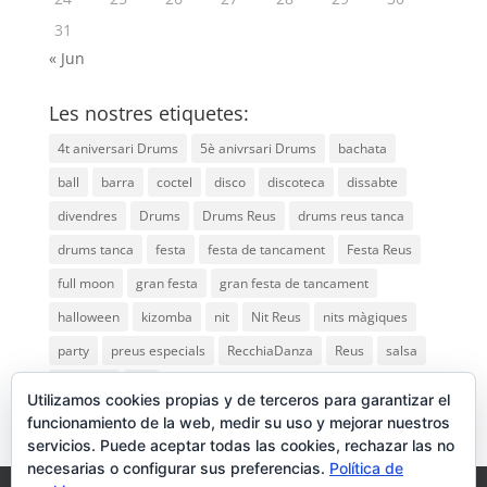
31
« Jun
Les nostres etiquetes:
4t aniversari Drums
5è anivrsari Drums
bachata
ball
barra
coctel
disco
discoteca
dissabte
divendres
Drums
Drums Reus
drums reus tanca
drums tanca
festa
festa de tancament
Festa Reus
full moon
gran festa
gran festa de tancament
halloween
kizomba
nit
Nit Reus
nits màgiques
party
preus especials
RecchiaDanza
Reus
salsa
saturday
vip
Utilizamos cookies propias y de terceros para garantizar el
funcionamiento de la web, medir su uso y mejorar nuestros
servicios. Puede aceptar todas las cookies, rechazar las no
necesarias o configurar sus preferencias.
Política de