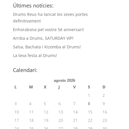
Últimes notícies:
Drums Reus ha tancat les seves portes
definitivament
Enhorabona pel vostre 5è aniversari!
Arriba a Drums, SATURDAY VIP!
Salsa, Bachata i Kizomba al Drums!
La teva festa al Drums!
Calendari:
agosto 2026
L
M
X
J
V
S
D
1
2
3
4
5
6
7
8
9
10
11
12
13
14
15
16
17
18
19
20
21
22
23
24
25
26
27
28
29
30