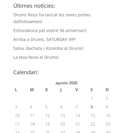
Últimes notícies:
Drums Reus ha tancat les seves portes
definitivament
Enhorabona pel vostre 5è aniversari!
Arriba a Drums, SATURDAY VIP!
Salsa, Bachata i Kizomba al Drums!
La teva festa al Drums!
Calendari:
agosto 2026
L
M
X
J
V
S
D
1
2
3
4
5
6
7
8
9
10
11
12
13
14
15
16
17
18
19
20
21
22
23
24
25
26
27
28
29
30