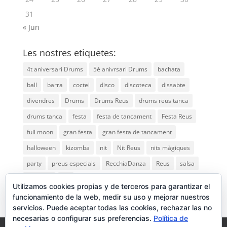
31
« Jun
Les nostres etiquetes:
4t aniversari Drums
5è anivrsari Drums
bachata
ball
barra
coctel
disco
discoteca
dissabte
divendres
Drums
Drums Reus
drums reus tanca
drums tanca
festa
festa de tancament
Festa Reus
full moon
gran festa
gran festa de tancament
halloween
kizomba
nit
Nit Reus
nits màgiques
party
preus especials
RecchiaDanza
Reus
salsa
saturday
vip
Utilizamos cookies propias y de terceros para garantizar el
funcionamiento de la web, medir su uso y mejorar nuestros
servicios. Puede aceptar todas las cookies, rechazar las no
necesarias o configurar sus preferencias.
Política de