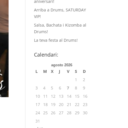
aniversari!
Arriba a Drums, SATURDAY
VIP!
Salsa, Bachata i Kizomba al
Drums!
La teva festa al Drums!
Calendari:
agosto 2026
L
M
X
J
V
S
D
1
2
3
4
5
6
7
8
9
10
11
12
13
14
15
16
17
18
19
20
21
22
23
24
25
26
27
28
29
30
31