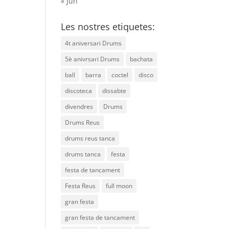
« Jun
Les nostres etiquetes:
4t aniversari Drums
5è anivrsari Drums
bachata
ball
barra
coctel
disco
discoteca
dissabte
divendres
Drums
Drums Reus
drums reus tanca
drums tanca
festa
festa de tancament
Festa Reus
full moon
gran festa
gran festa de tancament