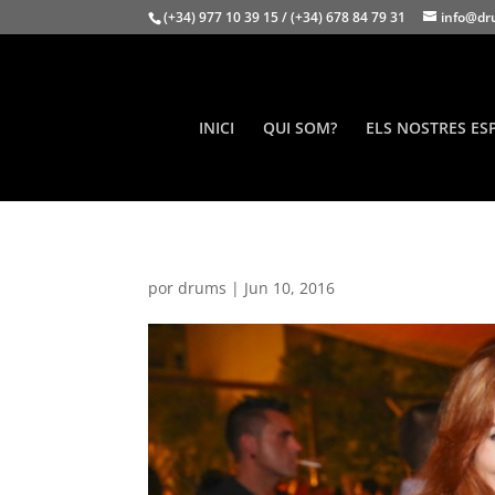
(+34) 977 10 39 15 / (+34) 678 84 79 31
info@dr
INICI
QUI SOM?
ELS NOSTRES ES
por
drums
|
Jun 10, 2016