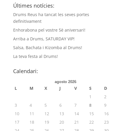
Últimes notícies:
Drums Reus ha tancat les seves portes
definitivament
Enhorabona pel vostre 5è aniversari!
Arriba a Drums, SATURDAY VIP!
Salsa, Bachata i Kizomba al Drums!
La teva festa al Drums!
Calendari:
agosto 2026
L
M
X
J
V
S
D
1
2
3
4
5
6
7
8
9
10
11
12
13
14
15
16
17
18
19
20
21
22
23
24
25
26
27
28
29
30