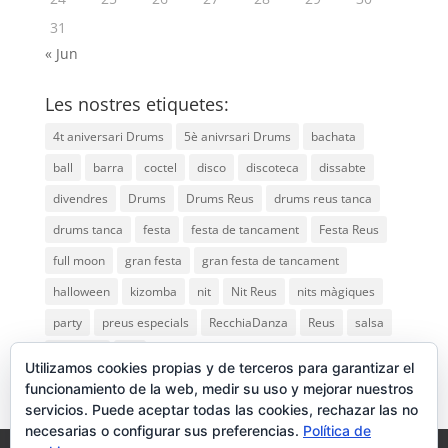
31
« Jun
Les nostres etiquetes:
4t aniversari Drums
5è anivrsari Drums
bachata
ball
barra
coctel
disco
discoteca
dissabte
divendres
Drums
Drums Reus
drums reus tanca
drums tanca
festa
festa de tancament
Festa Reus
full moon
gran festa
gran festa de tancament
halloween
kizomba
nit
Nit Reus
nits màgiques
party
preus especials
RecchiaDanza
Reus
salsa
saturday
vip
Utilizamos cookies propias y de terceros para garantizar el
funcionamiento de la web, medir su uso y mejorar nuestros
servicios. Puede aceptar todas las cookies, rechazar las no
necesarias o configurar sus preferencias.
Política de