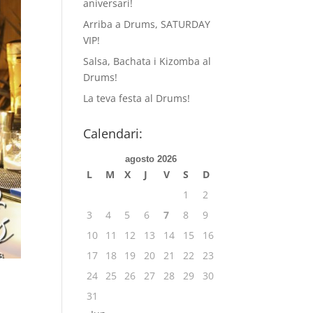
aniversari!
Arriba a Drums, SATURDAY
VIP!
Salsa, Bachata i Kizomba al
Drums!
La teva festa al Drums!
Calendari:
agosto 2026
L
M
X
J
V
S
D
1
2
3
4
5
6
7
8
9
10
11
12
13
14
15
16
17
18
19
20
21
22
23
24
25
26
27
28
29
30
31