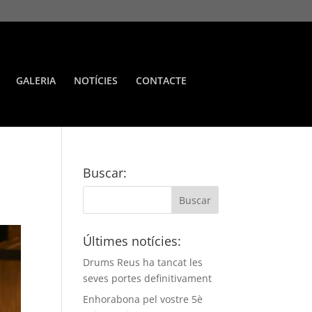
GALERIA
NOTÍCIES
CONTACTE
Buscar:
Últimes notícies:
Drums Reus ha tancat les
seves portes definitivament
Enhorabona pel vostre 5è