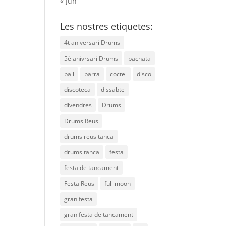
« Jun
Les nostres etiquetes:
4t aniversari Drums
5è anivrsari Drums
bachata
ball
barra
coctel
disco
discoteca
dissabte
divendres
Drums
Drums Reus
drums reus tanca
drums tanca
festa
festa de tancament
Festa Reus
full moon
gran festa
gran festa de tancament