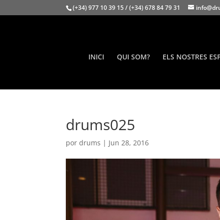
(+34) 977 10 39 15 / (+34) 678 84 79 31
info@dr
INICI
QUI SOM?
ELS NOSTRES ES
drums025
por
drums
|
Jun 28, 2016