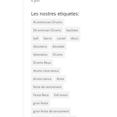
« Jun
Les nostres etiquetes:
4t aniversari Drums
5è anivrsari Drums
bachata
ball
barra
coctel
disco
discoteca
dissabte
divendres
Drums
Drums Reus
drums reus tanca
drums tanca
festa
festa de tancament
Festa Reus
full moon
gran festa
gran festa de tancament