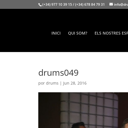
(+34) 977 10 39 15 / (+34) 678 84 79 31
info@dr
INICI
QUI SOM?
ELS NOSTRES ES
drums049
por
drums
|
Jun 28, 2016