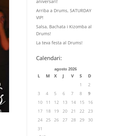
aniversari!
Arriba a Drums, SATURDAY
VIP!
Salsa, Bachata i Kizomba al
Drums!
La teva festa al Drums!
Calendari:
agosto 2026
L
M
X
J
V
S
D
1
2
3
4
5
6
7
8
9
10
11
12
13
14
15
16
17
18
19
20
21
22
23
24
25
26
27
28
29
30
31