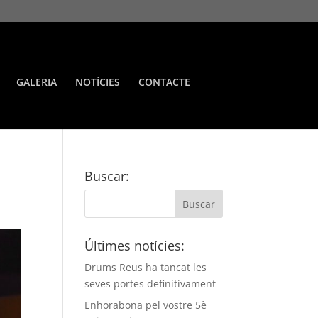
GALERIA
NOTÍCIES
CONTACTE
Buscar:
Últimes notícies:
Drums Reus ha tancat les
seves portes definitivament
Enhorabona pel vostre 5è