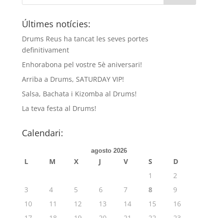
Últimes notícies:
Drums Reus ha tancat les seves portes
definitivament
Enhorabona pel vostre 5è aniversari!
Arriba a Drums, SATURDAY VIP!
Salsa, Bachata i Kizomba al Drums!
La teva festa al Drums!
Calendari:
agosto 2026
L
M
X
J
V
S
D
1
2
3
4
5
6
7
8
9
10
11
12
13
14
15
16
17
18
19
20
21
22
23