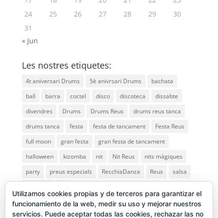
24
25
26
27
28
29
30
31
« Jun
Les nostres etiquetes:
4t aniversari Drums
5è anivrsari Drums
bachata
ball
barra
coctel
disco
discoteca
dissabte
divendres
Drums
Drums Reus
drums reus tanca
drums tanca
festa
festa de tancament
Festa Reus
full moon
gran festa
gran festa de tancament
halloween
kizomba
nit
Nit Reus
nits màgiques
party
preus especials
RecchiaDanza
Reus
salsa
saturday
vip
Utilizamos cookies propias y de terceros para garantizar el
funcionamiento de la web, medir su uso y mejorar nuestros
servicios. Puede aceptar todas las cookies, rechazar las no