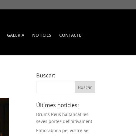
GALERIA
NOTÍCIES
CONTACTE
Buscar:
Últimes notícies:
Drums Reus ha tancat les
seves portes definitivament
Enhorabona pel vostre 5è