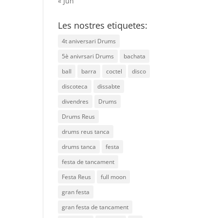
« Jun
Les nostres etiquetes:
4t aniversari Drums
5è anivrsari Drums
bachata
ball
barra
coctel
disco
discoteca
dissabte
divendres
Drums
Drums Reus
drums reus tanca
drums tanca
festa
festa de tancament
Festa Reus
full moon
gran festa
gran festa de tancament