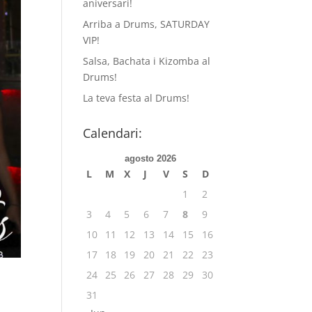
aniversari!
Arriba a Drums, SATURDAY
VIP!
Salsa, Bachata i Kizomba al
Drums!
La teva festa al Drums!
Calendari:
agosto 2026
L
M
X
J
V
S
D
1
2
3
4
5
6
7
8
9
10
11
12
13
14
15
16
17
18
19
20
21
22
23
24
25
26
27
28
29
30
31