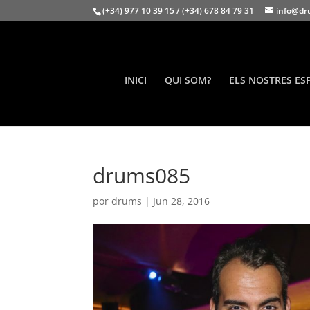
(+34) 977 10 39 15 / (+34) 678 84 79 31
info@dr
INICI
QUI SOM?
ELS NOSTRES ES
drums085
por
drums
|
Jun 28, 2016