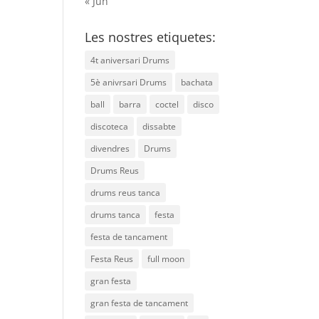
« Jun
Les nostres etiquetes:
4t aniversari Drums
5è anivrsari Drums
bachata
ball
barra
coctel
disco
discoteca
dissabte
divendres
Drums
Drums Reus
drums reus tanca
drums tanca
festa
festa de tancament
Festa Reus
full moon
gran festa
gran festa de tancament