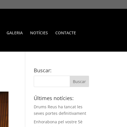
GALERIA
NOTÍCIES
CONTACTE
Buscar:
Últimes notícies:
Drums Reus ha tancat les
seves portes definitivament
Enhorabona pel vostre 5è