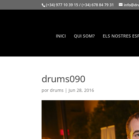
(+34) 977 10 39 15 / (+34) 678 84 79 31
info@dr
INICI
QUI SOM?
ELS NOSTRES ES
drums090
por
drums
|
Jun 28, 2016