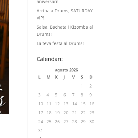
aniversari!
Arriba a Drums, SATURDAY
VIP!
Salsa, Bachata i Kizomba al
Drums!
La teva festa al Drums!
Calendari:
agosto 2026
L
M
X
J
V
S
D
1
2
3
4
5
6
7
8
9
10
11
12
13
14
15
16
17
18
19
20
21
22
23
24
25
26
27
28
29
30
31