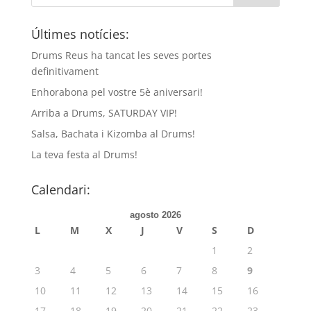
Últimes notícies:
Drums Reus ha tancat les seves portes
definitivament
Enhorabona pel vostre 5è aniversari!
Arriba a Drums, SATURDAY VIP!
Salsa, Bachata i Kizomba al Drums!
La teva festa al Drums!
Calendari:
agosto 2026
L
M
X
J
V
S
D
1
2
3
4
5
6
7
8
9
10
11
12
13
14
15
16
17
18
19
20
21
22
23