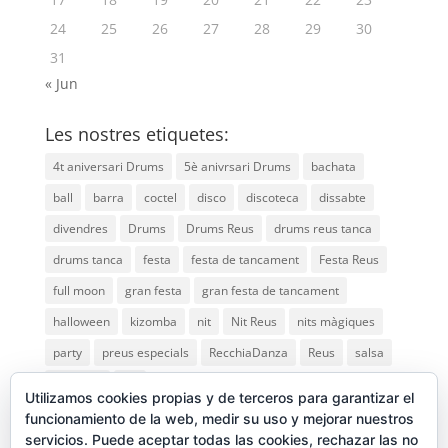
24
25
26
27
28
29
30
31
« Jun
Les nostres etiquetes:
4t aniversari Drums
5è anivrsari Drums
bachata
ball
barra
coctel
disco
discoteca
dissabte
divendres
Drums
Drums Reus
drums reus tanca
drums tanca
festa
festa de tancament
Festa Reus
full moon
gran festa
gran festa de tancament
halloween
kizomba
nit
Nit Reus
nits màgiques
party
preus especials
RecchiaDanza
Reus
salsa
saturday
vip
Utilizamos cookies propias y de terceros para garantizar el
funcionamiento de la web, medir su uso y mejorar nuestros
servicios. Puede aceptar todas las cookies, rechazar las no