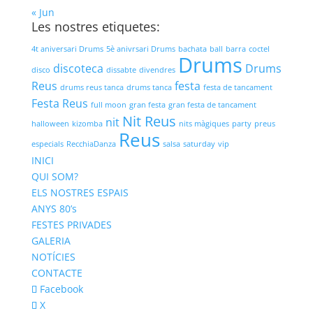
« Jun
Les nostres etiquetes:
4t aniversari Drums
5è anivrsari Drums
bachata
ball
barra
coctel
Drums
discoteca
Drums
disco
dissabte
divendres
Reus
festa
drums reus tanca
drums tanca
festa de tancament
Festa Reus
full moon
gran festa
gran festa de tancament
Nit Reus
nit
halloween
kizomba
nits màgiques
party
preus
Reus
especials
RecchiaDanza
salsa
saturday
vip
INICI
QUI SOM?
ELS NOSTRES ESPAIS
ANYS 80’s
FESTES PRIVADES
GALERIA
NOTÍCIES
CONTACTE
Facebook
X