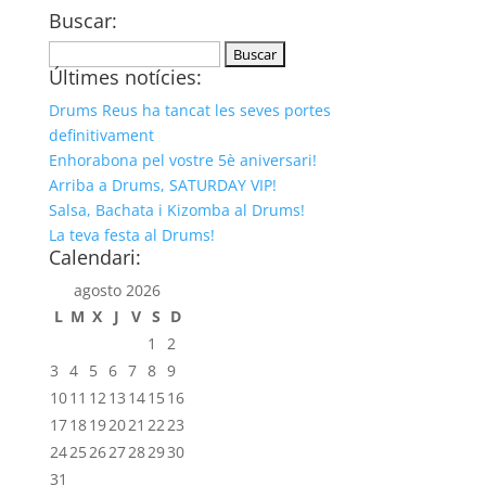
Buscar:
Buscar:
Últimes notícies:
Drums Reus ha tancat les seves portes
definitivament
Enhorabona pel vostre 5è aniversari!
Arriba a Drums, SATURDAY VIP!
Salsa, Bachata i Kizomba al Drums!
La teva festa al Drums!
Calendari:
agosto 2026
L
M
X
J
V
S
D
1
2
3
4
5
6
7
8
9
10
11
12
13
14
15
16
17
18
19
20
21
22
23
24
25
26
27
28
29
30
31