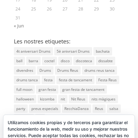
24
25
26
27
28
29
30
31
« Jun
Les nostres etiquetes:
4t aniversari Drums
5è anivrsari Drums
bachata
ball
barra
coctel
disco
discoteca
dissabte
divendres
Drums
Drums Reus
drums reus tanca
drums tanca
festa
festa de tancament
Festa Reus
full moon
gran festa
gran festa de tancament
halloween
kizomba
nit
Nit Reus
nits màgiques
party
preus especials
RecchiaDanza
Reus
salsa
saturday
vip
Utilizamos cookies propias y de terceros para garantizar el
funcionamiento de la web, medir su uso y mejorar nuestros
servicios. Puede aceptar todas las cookies, rechazar las no