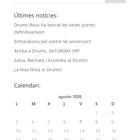
Últimes notícies:
Drums Reus ha tancat les seves portes
definitivament
Enhorabona pel vostre 5è aniversari!
Arriba a Drums, SATURDAY VIP!
Salsa, Bachata i Kizomba al Drums!
La teva festa al Drums!
Calendari:
agosto 2026
L
M
X
J
V
S
D
1
2
3
4
5
6
7
8
9
10
11
12
13
14
15
16
17
18
19
20
21
22
23